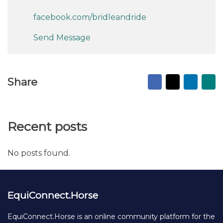
facebook.com/bridleandride
Send Message
Facebook
X
Linked
Ma
Share
to
fr
Recent posts
No posts found.
EquiConnect.Horse
EquiConnect.Horse is an online community platform for the