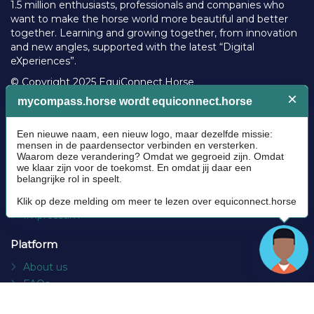
1.5 million enthusiasts, professionals and companies who
want to make the horse world more beautiful and better
together. Learning and growing together, from innovation
and new angles, supported with the latest “Digital
eXperiences”.
© Copyright 2025 EquiConnect.Horse
Legal
Community Guidelines
Cookie policy
Privacy Policy
Terms and conditions
Impressum
Platform
About us
FAQs
Contact