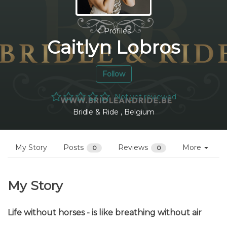
Profiles
Caitlyn Lobros
Follow
Not yet reviewed
Bridle & Ride , Belgium
My Story
Posts
Reviews
More
0
0
My Story
Life without horses - is like breathing without air