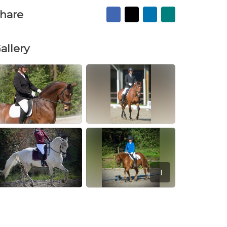
Facebook
X
LinkedIn
Mail
hare
to
friend
allery
1