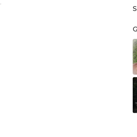
.
S
G