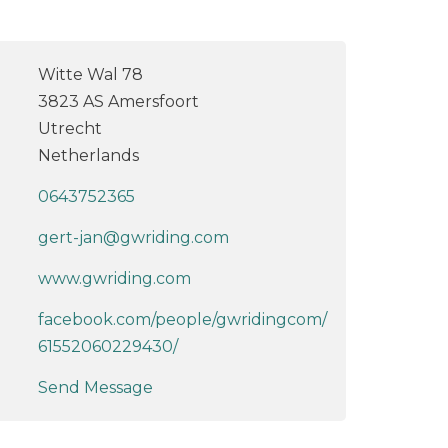
Witte Wal 78
3823 AS Amersfoort
Utrecht
Netherlands
0643752365
gert-jan@gwriding.com
www.gwriding.com
facebook.com/people/gwridingcom/
61552060229430/
Send Message