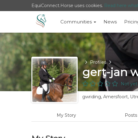
EquiConnect.Horse uses cookies.
Read here wha
Communities
News
Pricin
Home
Profiles
gert-jan 
Not yet
gwriding, Amersfoort, Utr
My Story
Post