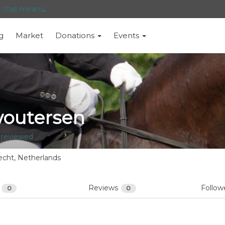
t that means
.
g
Market
Donations
Events
woutersen
 reviewed
echt, Netherlands
s
Reviews
Follow
0
0