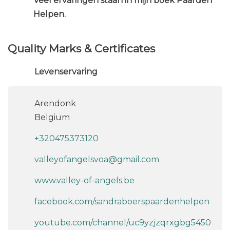
Veel ervaringen staan in mijn boek Paarden
Helpen.
Quality Marks & Certificates
Levenservaring
Arendonk
Belgium
+320475373120
valleyofangelsvoa@gmail.com
www.valley-of-angels.be
facebook.com/sandraboerspaardenhelpen
youtube.com/channel/uc9yzjzqrxgbg5450