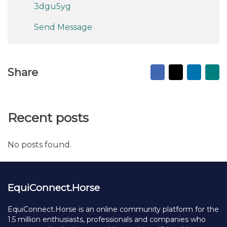
3dgu5yg
Send Message
Facebook
X
Linked
Ma
Share
to
fr
Recent posts
No posts found.
EquiConnect.Horse
EquiConnect.Horse is an online community platform for the
1.5 million enthusiasts, professionals and companies who