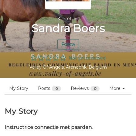
Profiles
Sandra Boers
Follow
Not yet reviewed
Valley Of Angels, Arendonk, Belgium
My Story
Posts
Reviews
More
0
0
My Story
Instructrice connectie met paarden.