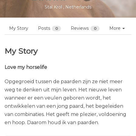
Profiles
Nelleke Krol
Follow
Not yet reviewed
Stal Krol , Netherlands
My Story
Posts
Reviews
More
0
0
My Story
Love my horselife