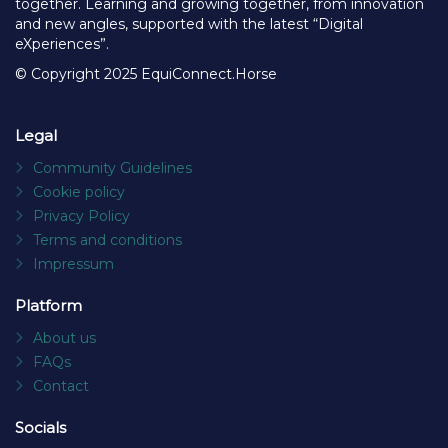
No posts found.
EquiConnect.Horse
EquiConnect.Horse is an online community platform for the
1.5 million enthusiasts, professionals and companies who
want to make the horse world more beautiful and better
together. Learning and growing together, from innovation
and new angles, supported with the latest “Digital
eXperiences”.
© Copyright 2025 EquiConnect.Horse
Legal
Community Guidelines
Cookie policy
Privacy Policy
Terms and conditions