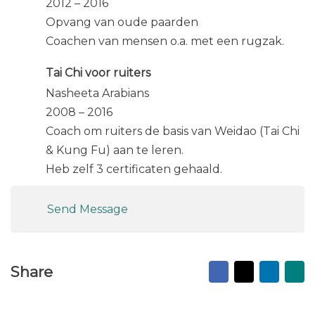
2012 – 2016
Opvang van oude paarden
Coachen van mensen o.a. met een rugzak.
Tai Chi voor ruiters
Nasheeta Arabians
2008 – 2016
Coach om ruiters de basis van Weidao (Tai Chi
& Kung Fu) aan te leren.
Heb zelf 3 certificaten gehaald.
Send Message
Facebook
X
Linked
Ma
Share
to
fr