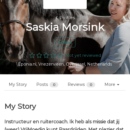
Profiles
Saskia Morsink
Follow
Not yet reviewed
Eponia.nl, Vriezenveen, Overijssel, Netherlands
My Story
Posts
Reviews
More
0
0
My Story
Instructeur en ruitercoach. Ik heb als missie dat jij
(weer) VrijMoedig kunt Paardrijden. Met plezier dat