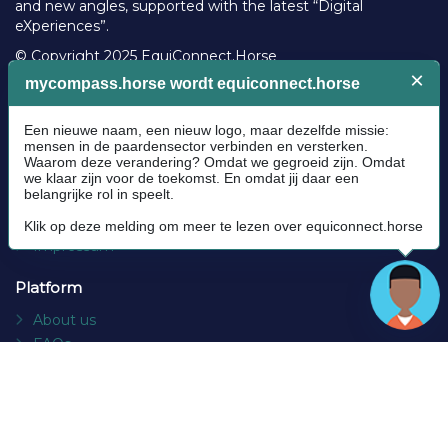
and new angles, supported with the latest “Digital
eXperiences”.
© Copyright 2025 EquiConnect.Horse
Legal
Community Guidelines
Cookie policy
Privacy Policy
Terms and conditions
Impressum
Platform
About us
FAQs
Contact
Socials
Facebook