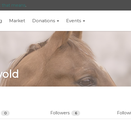
t that means
.
g
Market
Donations
Events
wold
s
Followers
Follow
0
6