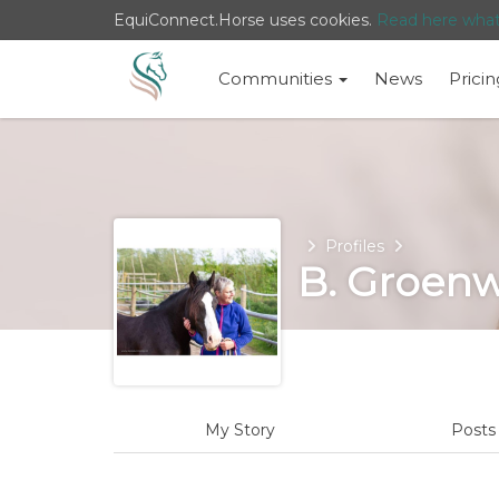
EquiConnect.Horse uses cookies.
Read here wha
Communities
News
Pricin
Home
Profiles
B. Groen
My Story
Post