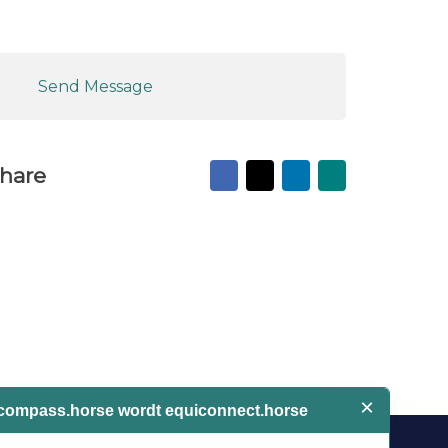
Send Message
Facebook
X
LinkedIn
Mail
hare
to
friend