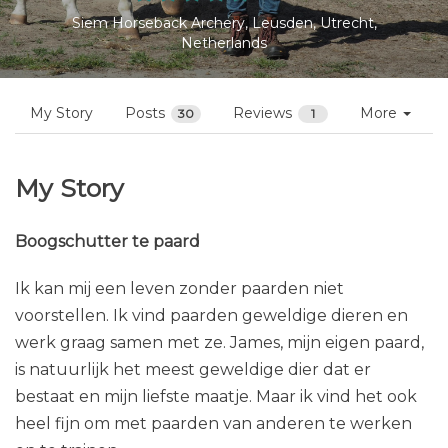
Profiles
Siem Budding
Follow
1 review
Siem Horseback Archery, Leusden, Utrecht,
Netherlands
My Story
Posts
Reviews
More
30
1
My Story
Boogschutter te paard