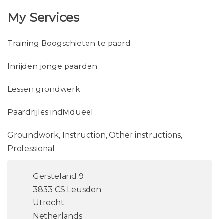
van wat ze doen.
Bij het geven van trainingen boogschieten te paard
help ik mensen, los van de sport op zich, zich
bewust te worden van hun interactie met hun
paard. En let ik op de balans van de ruiter op het
paard.
My Services
Training Boogschieten te paard
Inrijden jonge paarden
Lessen grondwerk
Paardrijles individueel