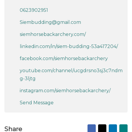
Groundwork, Instruction, Other instructions,
Professional
Gersteland 9
3833 CS Leusden
Utrecht
Netherlands
0623902951
Siembudding@gmail.com
siemhorsebackarchery.com/
linkedin.com/in/siem-budding-53a417204/
facebook.com/siemhorsebackarchery
youtube.com/channel/ucgdrsno3sj3c7ndm