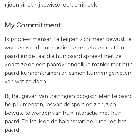
graag trainingen in deze sport. Verder help ik
mensen met grondwerk en het rijden van hun
paard en rij ik paarden voor mensen in. Altijd op het
tempo dat ik juist vind voor het paard en mij en op
basis van wederzijds vertrouwen. Met mijn eigen
paard James ben ik aan het zoeken naar hoe ik het
trainen voor hem leuk maak, ook in de bak. Buiten
rijden vindt hij sowieso leuk en ik ook!
My Commitment
Ik probeer mensen te helpen zich meer bewust te
worden van de interactie die ze hebben met hun
paard en de taal die hun paard spreekt met ze.
Zodat ze op een paardvriendelijke manier met hun
paard kunnen trainen en samen kunnen genieten