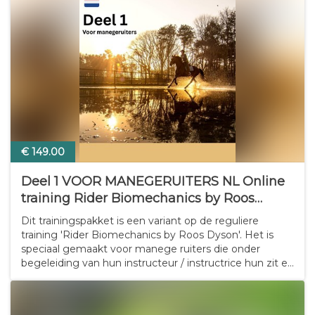
€ 149.00
Deel 1 VOOR MANEGERUITERS NL Online
training Rider Biomechanics by Roos
Dyson'
Dit trainingspakket is een variant op de reguliere
training 'Rider Biomechanics by Roos Dyson'. Het is
speciaal gemaakt voor manege ruiters die onder
begeleiding van hun instructeur / instructrice hun zit en
inwerking een boost willen geven. Het is zo
samengesteld dat je thuis aan de slag kunt met…