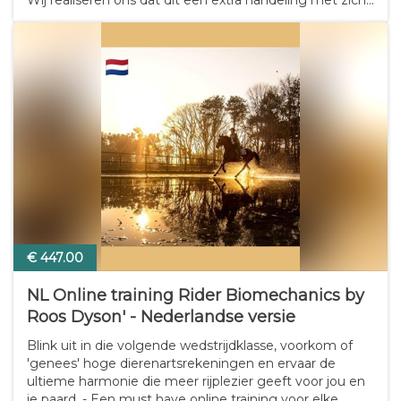
mee brengt, maar wij hechten belang aan de veiligheid
van digitaal (betalings)verkeer.…
€ 447.00
NL Online training Rider Biomechanics by
Roos Dyson' - Nederlandse versie
Blink uit in die volgende wedstrijdklasse, voorkom of
'genees' hoge dierenartsrekeningen en ervaar de
ultieme harmonie die meer rijplezier geeft voor jou en
je paard. - Een must have online training voor elke