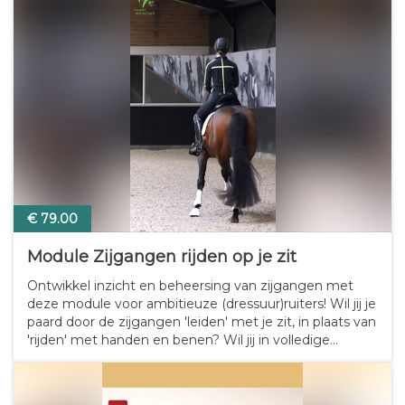
€ 79.00
Module Zijgangen rijden op je zit
Ontwikkel inzicht en beheersing van zijgangen met
deze module voor ambitieuze (dressuur)ruiters! Wil jij je
paard door de zijgangen 'leiden' met je zit, in plaats van
'rijden' met handen en benen? Wil jij in volledige
harmonie en op een gezonde manier je paard trainen
in het laterale werk? Dan is…