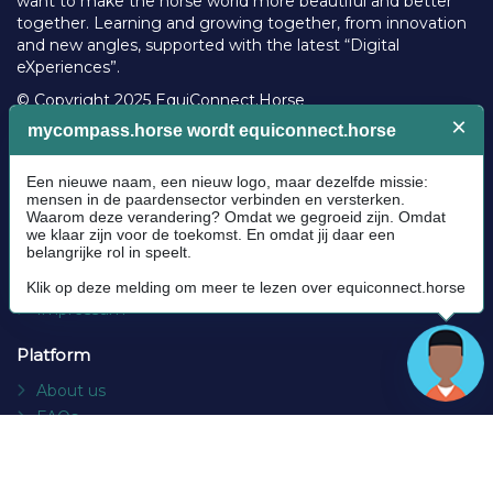
want to make the horse world more beautiful and better
together. Learning and growing together, from innovation
and new angles, supported with the latest “Digital
eXperiences”.
© Copyright 2025 EquiConnect.Horse
Legal
Community Guidelines
Cookie policy
Privacy Policy
Terms and conditions
Impressum
Platform
About us
FAQs
Contact
Socials