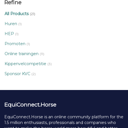
Refine
All Products
(21)
Huren
(1)
HEP
(1)
Promoten
(1)
Online trainingen
(11)
Kippenvelcompetitie
(3)
Sponsor KVC
(2)
EquiConnect.Horse
EquiConnect.Horse is an online community platform for the
1.5 million enthusiasts, professionals and companies who