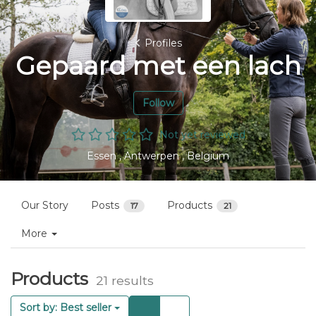
Profiles
Gepaard met een lach
Follow
Not yet reviewed
Essen , Antwerpen , Belgium
Our Story
Posts
Products
17
21
More
Products
21 results
Cards
List
Sort by: Best seller