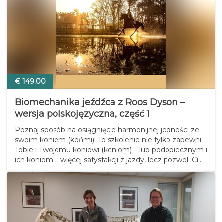
€ 149.00
Biomechanika jeźdźca z Roos Dyson –
wersja polskojęzyczna, część 1
Poznaj sposób na osiągnięcie harmonijnej jedności ze
swoim koniem (końmi)! To szkolenie nie tylko zapewni
Tobie i Twojemu koniowi (koniom) – lub podopiecznym i
ich koniom – więcej satysfakcji z jazdy, lecz pozwoli Ci
również zaoszczędzić na kosztach leczenia
weterynaryjnego. A jeśli jeździsz…