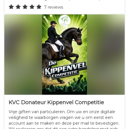
en ontmoet inspirerende personen. Ben jij nieuwsgierig
7 reviews
naar het échte leven achter…
KVC Donateur Kippenvel Competitie
Vrije giften van particulieren. Om uw en onze digitale
veiligheid te waarborgen vragen we u om eerst een
account aan te maken en deze per mail te bevestigen.
Wij realiseren ons dat dit een extra handeling met zich