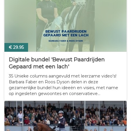
€ 29.95
Digitale bundel 'Bewust Paardrijden
Gepaard met een lach'
35 Unieke columns aangevuld met leerzame video's!
Barbara Faber en Roos Dyson delen in deze
gezamenlijke bundel hun ideeën en visies, met name
op ingesleten gewoontes en conservatieve
denkbeelden in de paardenwereld. Hun inzichten zijn
gebaseerd op jarenlange ervaring in hun vak als
hippisch…