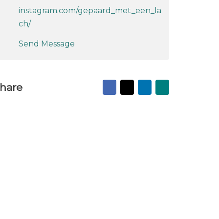
instagram.com/gepaard_met_een_la
ch/
Send Message
Facebook
X
LinkedIn
Mail
hare
to
friend