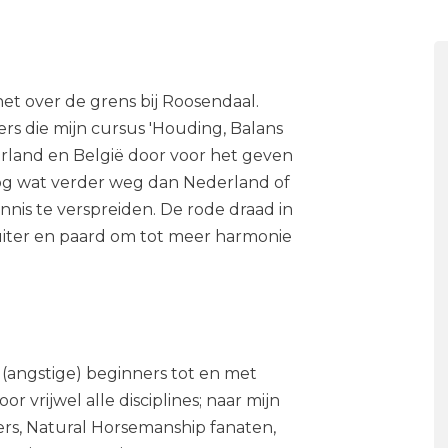
net over de grens bij Roosendaal.
ters die mijn cursus 'Houding, Balans
erland en België door voor het geven
k nog wat verder weg dan Nederland of
kennis te verspreiden. De rode draad in
ruiter en paard om tot meer harmonie
n (angstige) beginners tot en met
r vrijwel alle disciplines; naar mijn
ters, Natural Horsemanship fanaten,