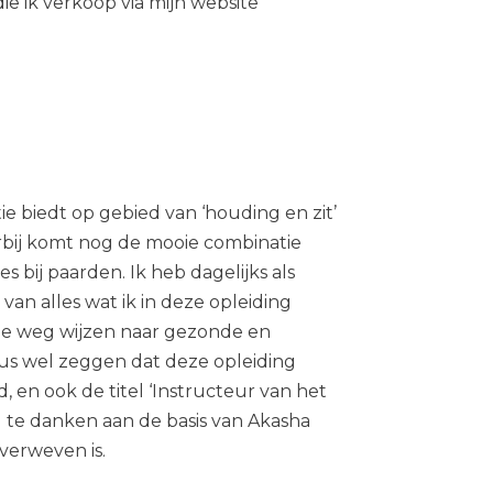
e ik verkoop via mijn website
atie biedt op gebied van ‘houding en zit’
arbij komt nog de mooie combinatie
s bij paarden. Ik heb dagelijks als
 van alles wat ik in deze opleiding
de weg wijzen naar gezonde en
us wel zeggen dat deze opleiding
, en ook de titel ‘Instructeur van het
l te danken aan de basis van Akasha
verweven is.