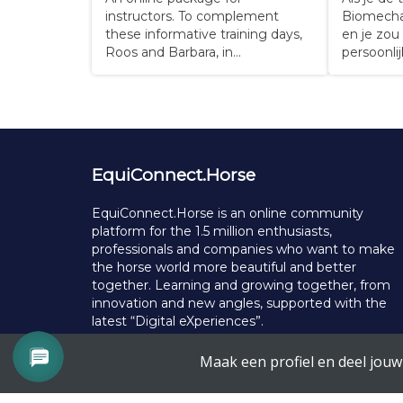
instructors. To complement
Biomecha
these informative training days,
en je zou 
Roos and Barbara, in
persoonli
collaboration with Kerry Sharp,
van Roos,
have combined their knowledge
begeleidi
into an online training course.
Zoom verb
This online course is suitable for
Whatsapp 
riders and trainers of all
er voor k
disciplines, from beginner to
je rijden 
EquiConnect.Horse
Grand Prix…
laten…
EquiConnect.Horse is an online community
platform for the 1.5 million enthusiasts,
professionals and companies who want to make
the horse world more beautiful and better
together. Learning and growing together, from
innovation and new angles, supported with the
latest “Digital eXperiences”.
© Copyright 2025 EquiConnect.Horse