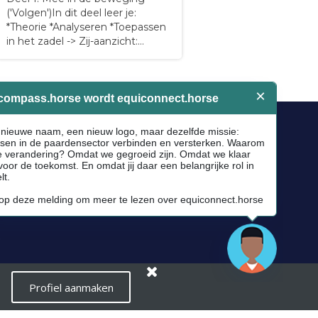
('Volgen')In dit deel leer je:
*Theorie *Analyseren *Toepassen
in het zadel -> Zij-aanzicht:
houding en alignment
(opstapeling) -> Spiergebruik ->
Scharnierpunten -> Stabiliteit
versus mobiliteit -> Beweging
van de ruiter in stap, draf, galop -
> verlichte zit Extra: 4…
Socials
Facebook
Instagram
Newsletter