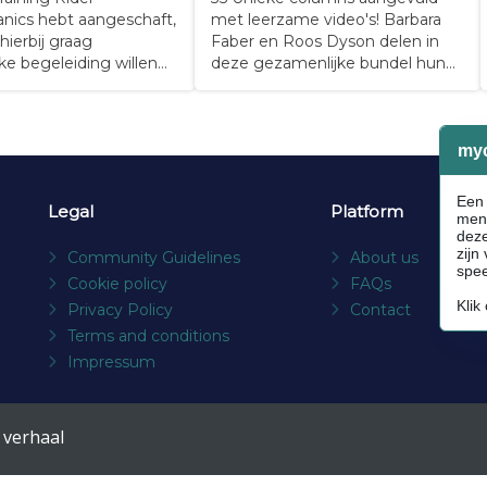
nics hebt aangeschaft,
met leerzame video's! Barbara
hierbij graag
Faber en Roos Dyson delen in
jke begeleiding willen
deze gezamenlijke bundel hun
 dan kan dat! De
ideeën en visies, met name op
ng vindt plaats via een
ingesleten gewoontes en
inding of via
conservatieve denkbeelden in de
video bellen. Je kunt
paardenwereld. Hun inzichten
iezen om Roos live met
zijn gebaseerd op jarenlange
(of lesgeven) mee te
ervaring in hun vak als hippisch…
Legal
Platform
Community Guidelines
About us
Cookie policy
FAQs
Privacy Policy
Contact
Terms and conditions
Impressum