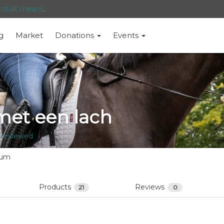
t that means
.
g
Market
Donations
Events
met een lach
 reviewed
ium
Products
Reviews
21
0