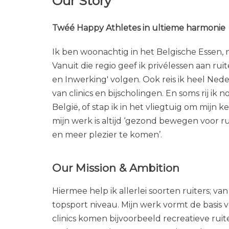
Our Story
Twéé Happy Athletes in ultieme harmonie
Ik ben woonachtig in het Belgische Essen, 
Vanuit die regio geef ik privélessen aan rui
en Inwerking' volgen. Ook reis ik heel Ned
van clinics en bijscholingen. En soms rij i
België, of stap ik in het vliegtuig om mijn 
mijn werk is altijd ‘gezond bewegen voor 
en meer plezier te komen’.
Our Mission & Ambition
Hiermee help ik allerlei soorten ruiters; va
topsport niveau. Mijn werk vormt de basis voo
clinics komen bijvoorbeeld recreatieve rui