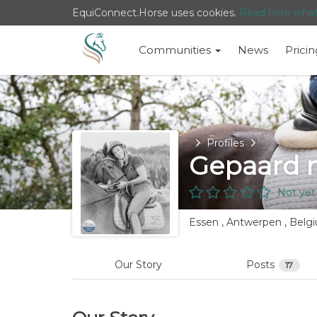
EquiConnect.Horse uses cookies.
Read here wha
Communities
News
Pricin
Home
Profiles
Gepaard 
Not yet
Essen , Antwerpen , Belg
Our Story
Posts
17