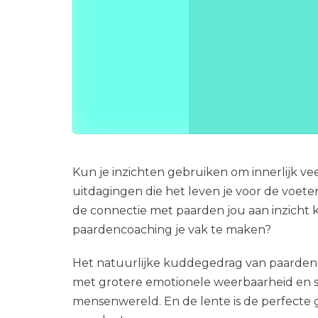
2
0
2
5
Kun je inzichten gebruiken om innerlijk veer
uitdagingen die het leven je voor de voet
de connectie met paarden jou aan inzicht 
paardencoaching je vak te maken?
Het natuurlijke kuddegedrag van paarden i
met grotere emotionele weerbaarheid en 
mensenwereld. En de lente is de perfecte 