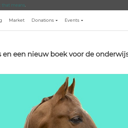
t that means
.
g
Market
Donations
Events
 en een nieuw boek voor de onderwij