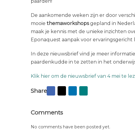
paarden!
De aankomende weken zijn er door verschi
mooie
themaworkshops
gepland in Nederl
maak je kennis met de unieke inzichten ov
Eponaquest aanpak voor ervaringsgericht l
In deze nieuwsbrief vind je meer informatie
paardenkudde in te zetten in het onderwijs
Klik hier om de nieuwsbrief van 4 mei te le
Facebook
X
LinkedIn
Mail
Share
to
friend
Comments
No comments have been posted yet.