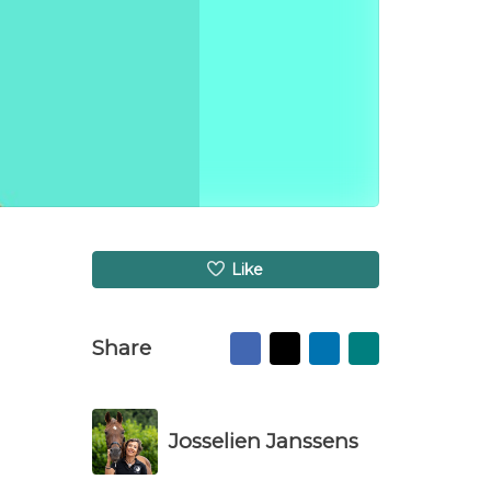
Like
Facebook
X
LinkedIn
Mail
Share
to
friend
Josselien Janssens