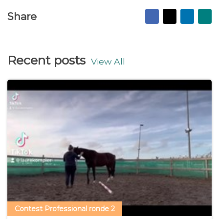
Facebook
X
Linked
Ma
Share
to
fr
Recent posts
View All
Contest Professional ronde 2