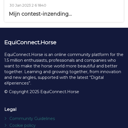
P
2
6
1
30 Jan 2023
2
6
1840
o
c
l
8
Mijn contest-inzending…
s
o
i
4
t
m
k
0
e
m
e
v
d
e
s
i
o
n
e
n
t
w
EquiConnect.Horse
3
s
s
0
J
EquiConnect.Horse is an online community platform for the
a
1.5 million enthusiasts, professionals and companies who
n
want to make the horse world more beautiful and better
u
together. Learning and growing together, from innovation
a
and new angles, supported with the latest “Digital
r
y
eXperiences”.
2
© Copyright 2025 EquiConnect.Horse
0
2
3
Legal
Community Guidelines
Cookie policy