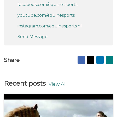
facebook.com/equine-sports
youtube.com/equinesports
instagram.com/equinesports.nl
Send Message
Facebook
X
Linked
Ma
Share
to
fr
Recent posts
View All