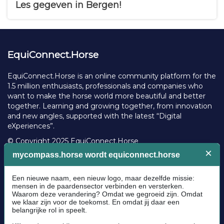
t
o
k
5
Les gegeven in Bergen!
e
m
e
v
d
m
i
o
e
e
n
n
w
2
t
s
EquiConnect.Horse
3
s
A
p
EquiConnect.Horse is an online community platform for the
r
1.5 million enthusiasts, professionals and companies who
i
want to make the horse world more beautiful and better
l
2
together. Learning and growing together, from innovation
0
and new angles, supported with the latest “Digital
2
eXperiences”.
2
© Copyright 2025 EquiConnect.Horse
Legal
Community Guidelines
Cookie policy
Privacy Policy