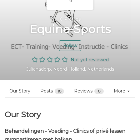
Profiles
Equine-Sports
Follow
Not yet reviewed
Julianadorp, Noord-Holland, Netherlands
Our Story
Posts
Reviews
More
10
0
Our Story
Behandelingen - Voeding - Clinics of privé lessen
gymnastiseren met balken