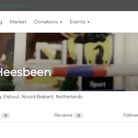
t that means
.
g
Market
Donations
Events
 Heesbeen
 reviewed
, Elshout, Noord-Brabant, Netherlands
s
Reviews
Follow
0
0