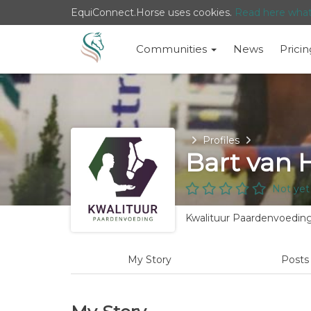
EquiConnect.Horse uses cookies.
Read here wha
Communities
News
Pricin
Home
Profiles
Bart van
Not yet
Kwalituur Paardenvoeding
My Story
Post