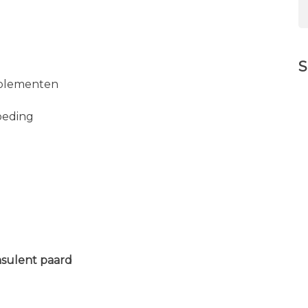
S
pplementen
oeding
nsulent paard