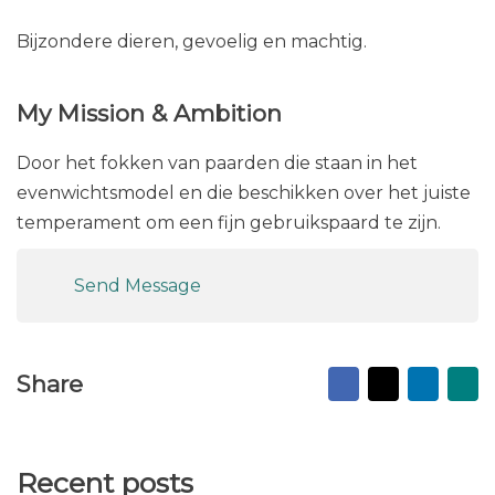
Bijzondere dieren, gevoelig en machtig.
My Mission & Ambition
Door het fokken van paarden die staan in het
evenwichtsmodel en die beschikken over het juiste
temperament om een fijn gebruikspaard te zijn.
Send Message
Facebook
X
Linked
Ma
Share
to
fr
Recent posts