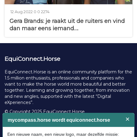
2
P
N
N
2
12 Aug 2022
0
0
2274
o
o
o
2
Gera Brands: je raakt uit de ruiters en vind
s
c
l
7
t
o
i
4
dan maar eens iemand….
e
m
k
v
d
m
e
i
o
e
s
e
n
n
w
1
t
s
EquiConnect.Horse
2
s
A
u
EquiConnect.Horse is an online community platform for the
g
1.5 million enthusiasts, professionals and companies who
u
want to make the horse world more beautiful and better
s
t
together. Learning and growing together, from innovation
2
and new angles, supported with the latest “Digital
0
eXperiences”.
2
2
© Copyright 2025 EquiConnect.Horse
Legal