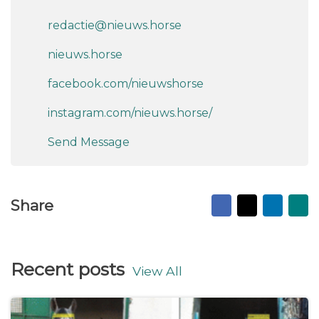
redactie@nieuws.horse
nieuws.horse
facebook.com/nieuwshorse
instagram.com/nieuws.horse/
Send Message
Facebook
X
Linked
Ma
Share
to
fr
Recent posts
View All