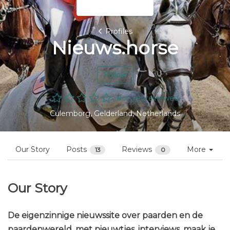
Profiles
Nieuws.horse
Follow
Not yet reviewed
Culemborg, Gelderland, Netherlands
Our Story
Posts
Reviews
More
13
0
Our Story
De eigenzinnige nieuwssite over paarden en de
paardenwereld, met nieuwtjes, interviews, maak je