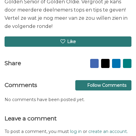
Golden Senior of Golden Oldie. Vergroot je kans
door meerdere deelnemers tops en tips te geven!
Vertel ze wat je nog meer van ze zou willen zien in
de volgende ronde!
Like
Facebook
X
LinkedI
Ma
Share
to
fr
Comments
Follow Comments
No comments have been posted yet.
Leave a comment
To post a comment, you must
log in
or
create an account
.