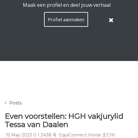
EquiConnect.Horse uses cookies.
Read here what that
means
.
Hide this message
Menu
Search
Languag
English
Lo
EN
/
Taal:
Posts
Even voorstellen: HGH vakjurylid
A
Tessa van Daalen
P
N
1
2
15 May 2023
0
1
2438
EquiConnect Horse (ECH)