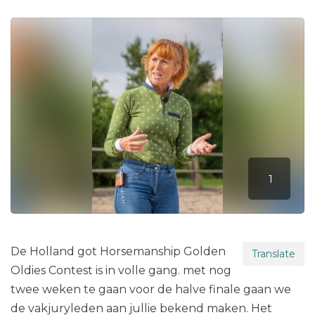
V
o
o
l
4
e
s
c
i
3
r
i
t
o
k
8
f
e
m
e
v
i
e
d
m
i
d
o
e
e
p
n
n
w
r
o
1
t
s
f
5
s
i
l
M
e
a
y
2
1
0
2
3
De Holland got Horsemanship Golden
Translate
Oldies Contest is in volle gang. met nog
twee weken te gaan voor de halve finale gaan we
de vakjuryleden aan jullie bekend maken. Het