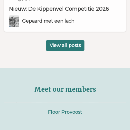
o
o
l
Nieuw: De Kippenvel Competitie 2026
s
c
i
t
o
k
Gepaard met een lach
e
m
e
d
m
o
e
View all posts
n
n
1
t
7
s
A
p
r
Meet our members
i
l
Floor Provoost